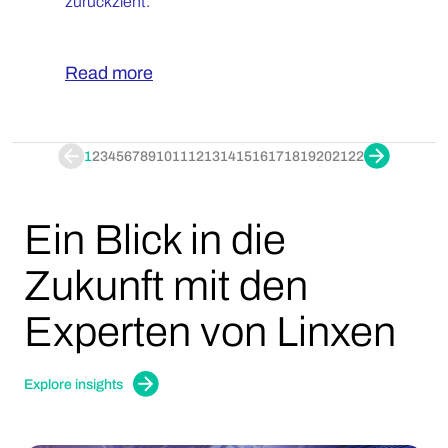
zurückzieht.
Read more
1
2
3
4
5
6
7
8
9
10
11
12
13
14
15
16
17
18
19
20
21
22
Ein Blick in die
Zukunft mit den
Experten von Linxen
Explore insights