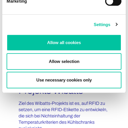
Marketing
Settings
Allow all cookies
Allow selection
03.02.2026 | NEWS
IoT Solutions
Linxens, Partner des
Use necessary cookies only
Projekts Wibatts
Ziel des Wibatts-Projekts ist es, auf RFID zu
setzen, um eine RFID-Etikette zu entwickeln,
die sich bei Nichteinhaltung der
Temperaturkriterien des Kühlschranks