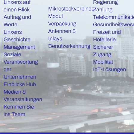
Linxens auf
Regierung
Mikrosteckverbinder
einen Blick
Zahlung
Modul
Auftrag und
Telekommunikati
Verpackung
Werte
Gesundheitswes
Antennen &
Linxens
Freizeit und
Inlays
Geschichte
Hotellerie
Benutzerkennung
Management
Sicherer
Soziale
Zugang
Verantwortung
Mobilität
der
IoT-Lösungen
Unternehmen
Einblicke Hub
Medien &
Veranstaltungen
Kommen Sie
ins Team