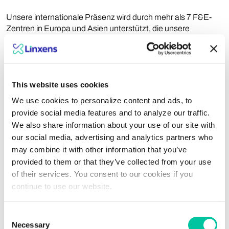
Unsere internationale Präsenz wird durch mehr als 7 F&E-
Zentren in Europa und Asien unterstützt, die unsere
Fähigkeit stärken, maßgeschneiderte Lösungen anzubieten.
Vom Design bis zum Rapid Prototyping setzen wir unsere
fortschrittlichen Laser- und Ätztechnologien ein, um die
vielfältigen Anforderungen unserer Kunden zu erfüllen und
This website uses cookies
die Grenzen des Machbaren kontinuierlich zu erweitern.
We use cookies to personalize content and ads, to
provide social media features and to analyze our traffic.
We also share information about your use of our site with
our social media, advertising and analytics partners who
may combine it with other information that you’ve
provided to them or that they’ve collected from your use
of their services. You consent to our cookies if you
continue to use our website.
Consent
Organisches und
Necessary
Selection