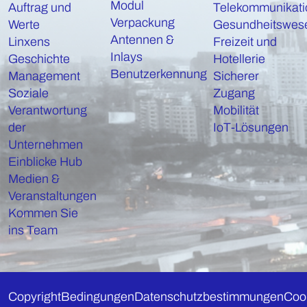
Modul
Auftrag und
Telekommunikati
Verpackung
Werte
Gesundheitswes
Antennen &
Linxens
Freizeit und
Inlays
Geschichte
Hotellerie
Benutzerkennung
Management
Sicherer
Soziale
Zugang
Verantwortung
Mobilität
der
IoT-Lösungen
Unternehmen
Einblicke Hub
Medien &
Veranstaltungen
Kommen Sie
ins Team
Copyright
Bedingungen
Datenschutzbestimmungen
Coo