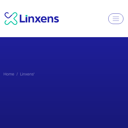
Home
Linxens'