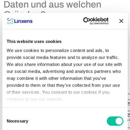
Daten und aus welchen
Gründen?
Wir verpflichten uns, Ihre personenbezogenen Daten auf
einer rechtmäßigen Grundlage zu verarbeiten, nämlich:
This website uses cookies
We use cookies to personalize content and ads, to
Ihre Einwilligung;
provide social media features and to analyze our traffic.
die Erfüllung eines Vertrags;
die von Linxens oder einem Dritten verfolgten
We also share information about your use of our site with
berechtigten Interessen;
our social media, advertising and analytics partners who
die Erfüllung einer rechtlichen Verpflichtung, der
may combine it with other information that you’ve
Linxens unterliegt.
provided to them or that they’ve collected from your use
of their services. You consent to our cookies if you
continue to use our website.
Consent
Necessary
Selection