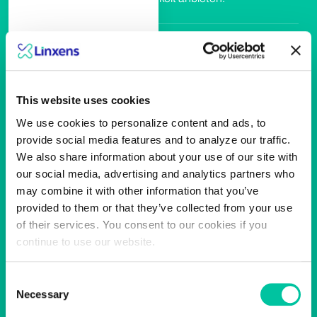
Sicherer Zugang
This website uses cookies
Wir ermöglichen Menschen einen sicheren
Zugang zu Orten, Tools oder Ressourcen,
We use cookies to personalize content and ads, to
indem wir intelligente und modulare Lösungen
provide social media features and to analyze our traffic.
für eine nahtlose Zugangskontrolle entwickeln,
We also share information about your use of our site with
die sowohl öffentlichen als auch privaten
our social media, advertising and analytics partners who
Anforderungen gerecht werden.
may combine it with other information that you’ve
provided to them or that they’ve collected from your use
of their services. You consent to our cookies if you
continue to use our website.
Mobilität
Consent
Wir ermöglichen Stadtbewohnern einen
Necessary
Selection
einfachen Zugang zu nachhaltigen
Mobilitätsdiensten, indem wir zuverlässige und