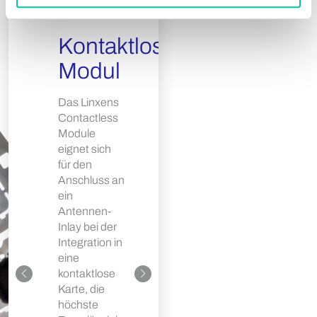
Kontaktloses
Contact &
Modul
Dual
Das Linxens
module
Contactless
packaging
Module
eignet sich
für den
Linxens
Anschluss an
Module has
ein
many facets
Antennen-
that can be
Inlay bei der
tailored to
Integration in
different
eine
applications.
kontaktlose
Modules are
Karte, die
delivered on
höchste
a reel that