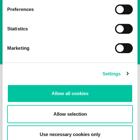
umweltfreundliche Lösungen für einen
Preferences
nahtlosen Zugang zu gemeinsam genutzten
Verkehrsmitteln entwickeln.
Statistics
Marketing
Settings
Allow all cookies
Produkt-Spotlight
Allow selection
Use necessary cookies only