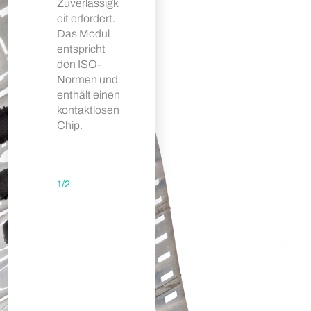
Zuverlässigk
serve either
eit erfordert.
as a SIM,
Das Modul
contact
entspricht
payment,
den ISO-
contactless
Normen und
payment or
enthält einen
transport
kontaktlosen
card.
Chip.
1
/
2