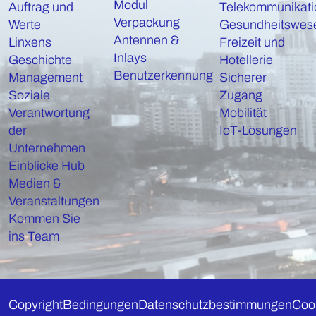
Modul
Auftrag und
Telekommunikati
Verpackung
Werte
Gesundheitswes
Antennen &
Linxens
Freizeit und
Inlays
Geschichte
Hotellerie
Benutzerkennung
Management
Sicherer
Soziale
Zugang
Verantwortung
Mobilität
der
IoT-Lösungen
Unternehmen
Einblicke Hub
Medien &
Veranstaltungen
Kommen Sie
ins Team
Copyright
Bedingungen
Datenschutzbestimmungen
Coo