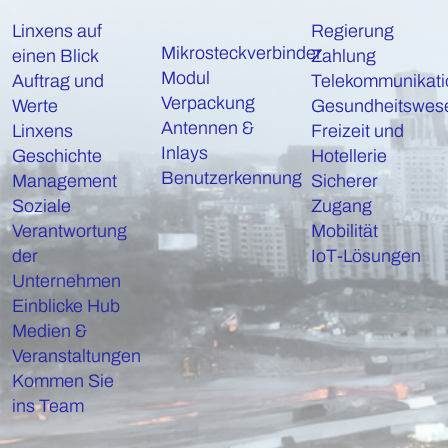
Linxens auf
Regierung
Mikrosteckverbinder
einen Blick
Zahlung
Modul
Auftrag und
Telekommunikati
Verpackung
Werte
Gesundheitswes
Antennen &
Linxens
Freizeit und
Inlays
Geschichte
Hotellerie
Benutzerkennung
Management
Sicherer
Soziale
Zugang
Verantwortung
Mobilität
der
IoT-Lösungen
Unternehmen
Einblicke Hub
Medien &
Veranstaltungen
Kommen Sie
ins Team