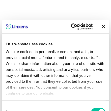
Ein Blick in die Zukunft
mit den Experten von
This website uses cookies
Linxen
We use cookies to personalize content and ads, to
provide social media features and to analyze our traffic.
We also share information about your use of our site with
Explore insights
our social media, advertising and analytics partners who
may combine it with other information that you’ve
provided to them or that they’ve collected from your use
of their services. You consent to our cookies if you
continue to use our website.
Consent