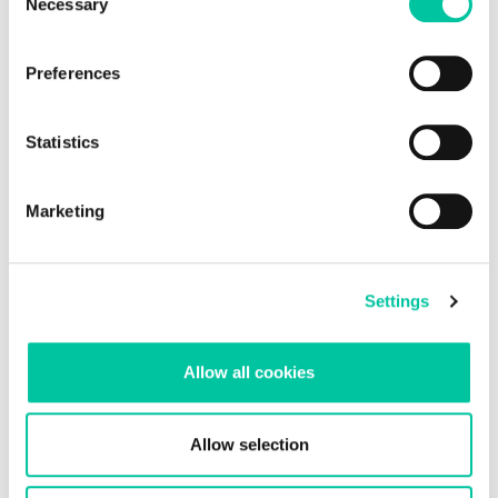
Necessary
Selection
Preferences
Statistics
Marketing
electronic Cover inlays for electronic and
biometric documents
Settings
For eID and ePassport applications, security is an absolute
priority. Identity documents must protect sensitive biometric
data while remaining durable, reliable and compliant with
Allow all cookies
international standards. Linxens develops ult...
Allow selection
Linxens Group
Opening the way to a better life.