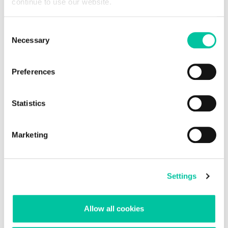
continue to use our website.
Consent
Necessary
Selection
Preferences
Statistics
Marketing
Settings
electronic Cover inlays for electronic and
biometric documents
Allow all cookies
For eID and ePassport applications, security is an absolute