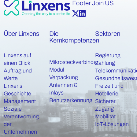
Footer Join US
Über Linxens
Die
Sektoren
Kernkompetenzen
Linxens auf
Regierung
Mikrosteckverbinder
einen Blick
Zahlung
Modul
Auftrag und
Telekommunikati
Verpackung
Werte
Gesundheitswes
Antennen &
Linxens
Freizeit und
Inlays
Geschichte
Hotellerie
Benutzerkennung
Management
Sicherer
Soziale
Zugang
Verantwortung
Mobilität
der
IoT-Lösungen
Unternehmen