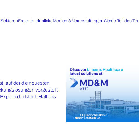
n
Sektoren
Experteneinblicke
Medien & Veranstaltungen
Werde Teil des T
t, auf der die neuesten
ckungslösungen vorgestellt
xpo in der North Hall des