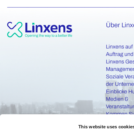
Über Lin
Linxens auf
Auftrag und
Linxens Ge
Manageme
Soziale Ver
der Untern
Einblicke H
Medien &
Veranstalt
Kommen Sie
This website uses cookie