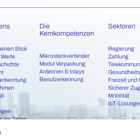
xens
Die
Sektoren
Kernkompetenzen
 einen Blick
Regierung
Mikrosteckverbinder
 Werte
Zahlung
Modul Verpackung
schichte
Telekommuni
Antennen & Inlays
nt
Gesundheit
Benutzerkennung
antwortung
Freizeit und 
ehmen
Sicherer Zu
ub
Mobilität
IoT-Lösunge
ungen
 ins Team
s