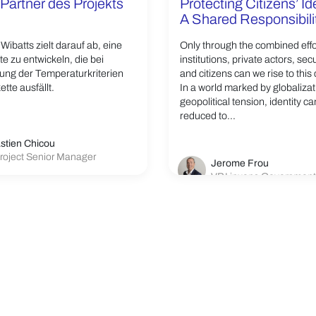
 Partner des Projekts
Protecting Citizens’ Ide
A Shared Responsibili
Wibatts zielt darauf ab, eine
Only through the combined effor
e zu entwickeln, die bei
institutions, private actors, secu
tung der Temperaturkriterien
and citizens can we rise to this
ette ausfällt.
In a world marked by globaliza
geopolitical tension, identity c
reduced to...
stien Chicou
roject Senior Manager
Jerome Frou
VP Linxens Government