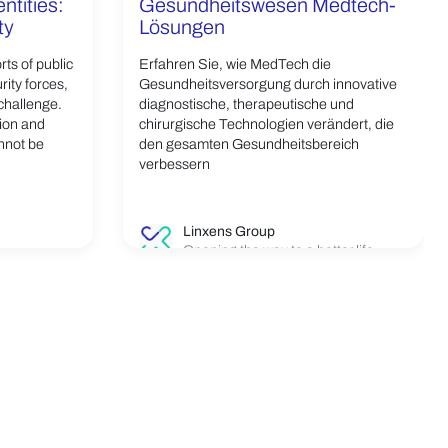
ntities:
Gesundheitswesen Medtech-
ty
Lösungen
ts of public
Erfahren Sie, wie MedTech die
rity forces,
Gesundheitsversorgung durch innovative
 challenge.
diagnostische, therapeutische und
tion and
chirurgische Technologien verändert, die
annot be
den gesamten Gesundheitsbereich
verbessern
Linxens Group
Opening the way to a better life.