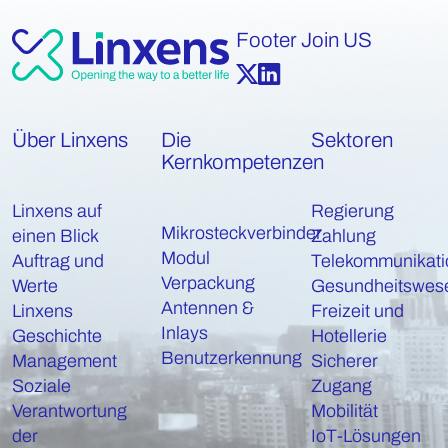
Footer Join US
Über Linxens
Die
Sektoren
Kernkompetenzen
Linxens auf
Regierung
Mikrosteckverbinder
einen Blick
Zahlung
Modul
Auftrag und
Telekommunikati
Verpackung
Werte
Gesundheitswes
Antennen &
Linxens
Freizeit und
Inlays
Geschichte
Hotellerie
Benutzerkennung
Management
Sicherer
Soziale
Zugang
Verantwortung
Mobilität
der
IoT-Lösungen