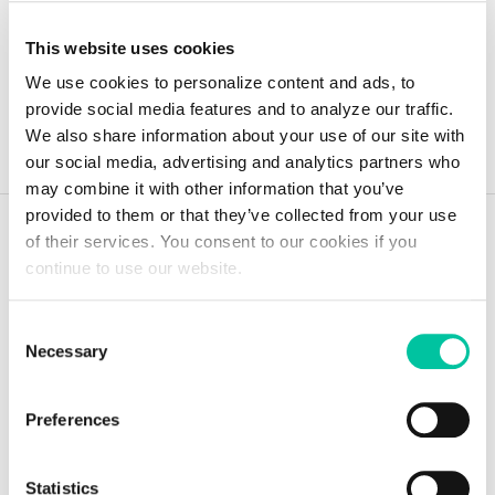
This website uses cookies
All news
We use cookies to personalize content and ads, to
provide social media features and to analyze our traffic.
We also share information about your use of our site with
our social media, advertising and analytics partners who
may combine it with other information that you’ve
provided to them or that they’ve collected from your use
of their services. You consent to our cookies if you
continue to use our website.
Ein Blick in die Zukunft
Consent
Necessary
Selection
mit den Experten von
Linxen
Preferences
Explore insights
Statistics