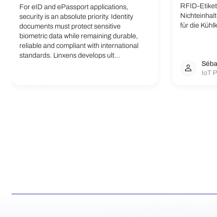
RFID-Etikett
For eID and ePassport applications,
Nichteinhal
security is an absolute priority. Identity
für die Kühlk
documents must protect sensitive
biometric data while remaining durable,
reliable and compliant with international
standards. Linxens develops ult...
Séba
IoT P
Linxens Group
Opening the way to a better life.