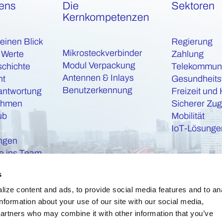
xens
Die
Sektoren
Kernkompetenzen
 einen Blick
Regierung
Mikrosteckverbinder
 Werte
Zahlung
Modul Verpackung
schichte
Telekommuni
Antennen & Inlays
nt
Gesundheit
Benutzerkennung
antwortung
Freizeit und 
ehmen
Sicherer Zu
ub
Mobilität
IoT-Lösunge
ungen
 ins Team
s
ize content and ads, to provide social media features and to an
information about your use of our site with our social media,
partners who may combine it with other information that you’ve