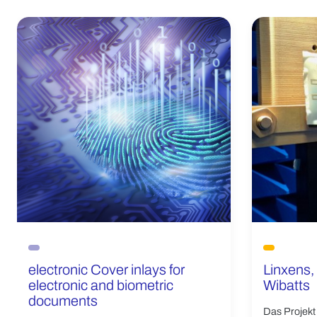
electronic Cover inlays for
Linxens,
electronic and biometric
Wibatts
documents
Das Projekt 