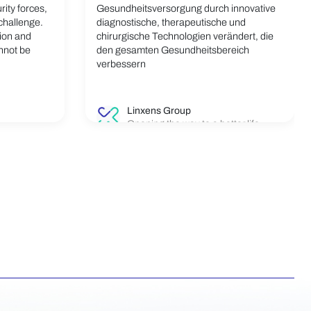
rity forces,
Gesundheitsversorgung durch innovative
 challenge.
diagnostische, therapeutische und
tion and
chirurgische Technologien verändert, die
annot be
den gesamten Gesundheitsbereich
verbessern
Linxens Group
Opening the way to a better life.