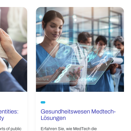
ntities:
Gesundheitswesen Medtech-
ty
Lösungen
ts of public
Erfahren Sie, wie MedTech die