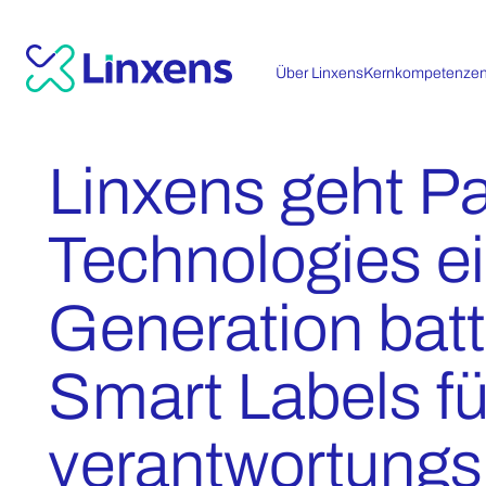
Über Linxens
Kernkompetenze
Linxens geht Pa
Technologies e
Generation batt
Smart Labels fü
verantwortungs