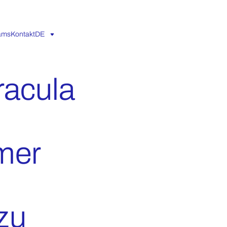
eams
Kontakt
DE
racula
omer
zu