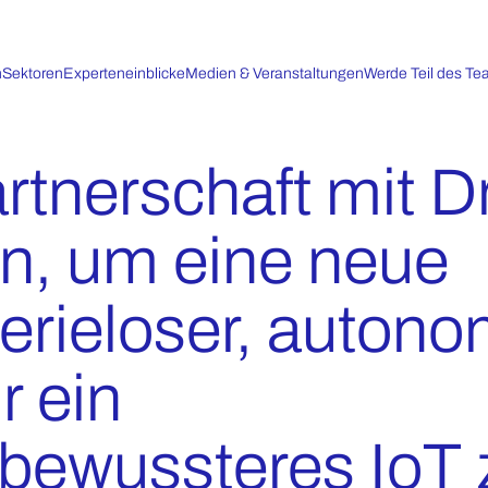
n
Sektoren
Experteneinblicke
Medien & Veranstaltungen
Werde Teil des T
rtnerschaft mit D
in, um eine neue
erieloser, auton
r ein
bewussteres IoT 