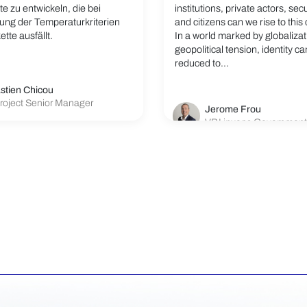
e zu entwickeln, die bei
institutions, private actors, secu
tung der Temperaturkriterien
and citizens can we rise to this
ette ausfällt.
In a world marked by globaliza
geopolitical tension, identity c
reduced to...
stien Chicou
roject Senior Manager
Jerome Frou
VP Linxens Government