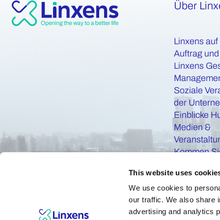
Über Lin
Linxens auf
Auftrag und
Linxens Ge
Manageme
Soziale Ver
der Untern
Einblicke H
Medien &
Veranstalt
Kommen Sie
This website uses cookie
We use cookies to personal
our traffic. We also share 
advertising and analytics 