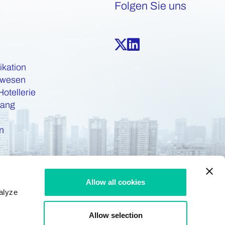
Folgen Sie uns
kation
swesen
Hotellerie
gang
n
Allow all cookies
alyze
Allow selection