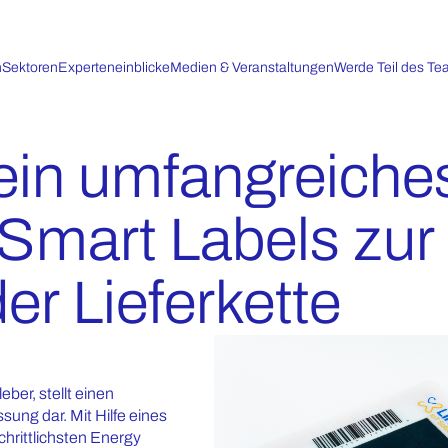
n
Sektoren
Experteneinblicke
Medien & Veranstaltungen
Werde Teil des T
 ein umfangreiche
Smart Labels zur
r Lieferkette
ber, stellt einen
ung dar. Mit Hilfe eines
chrittlichsten Energy