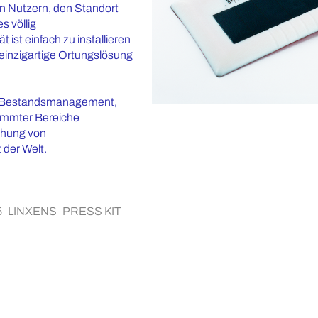
en Nutzern, den Standort
s völlig
ist einfach zu installieren
 einzigartige Ortungslösung
es Bestandsmanagement,
timmter Bereiche
chung von
 der Welt.
5_LINXENS_PRESS KIT