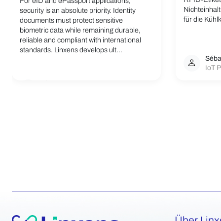
For eID and ePassport applications,
Nichteinhal
security is an absolute priority. Identity
für die Kühlk
documents must protect sensitive
biometric data while remaining durable,
reliable and compliant with international
standards. Linxens develops ult...
Séba
IoT P
Linxens Group
Opening the way to a better life.
Über Lin