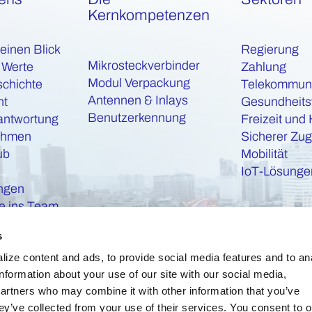
Kernkompetenzen
 einen Blick
Regierung
Mikrosteckverbinder
 Werte
Zahlung
Modul Verpackung
schichte
Telekommuni
Antennen & Inlays
nt
Gesundheit
Benutzerkennung
antwortung
Freizeit und 
ehmen
Sicherer Zu
ub
Mobilität
IoT-Lösunge
ungen
 ins Team
s
ize content and ads, to provide social media features and to an
information about your use of our site with our social media,
partners who may combine it with other information that you’ve
ey’ve collected from your use of their services. You consent to o