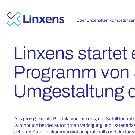
Über Linxens
Kernkompetenze
Linxens startet
Programm von 
Umgestaltung de
Das preisgekrönte Produkt von Linxens, der Satellitenaufkle
Durchbruch bei der autonomen Verfolgung und Datenerfass
sicheren Satellitenkommunikationsprotokolls und der forts