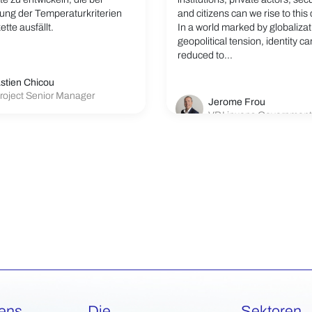
tung der Temperaturkriterien
and citizens can we rise to this
ette ausfällt.
In a world marked by globaliza
geopolitical tension, identity c
reduced to...
stien Chicou
roject Senior Manager
Jerome Frou
VP Linxens Government
xens
Die
Sektoren