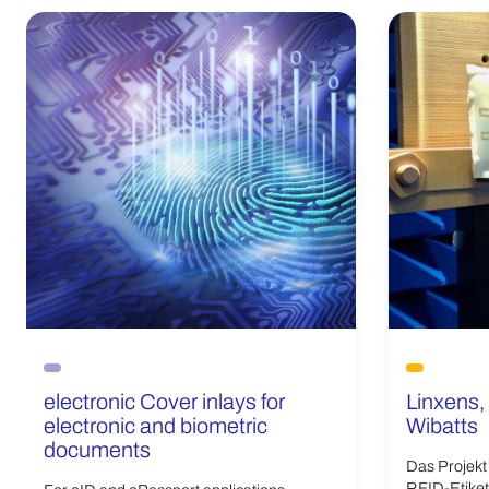
electronic Cover inlays for
Linxens,
electronic and biometric
Wibatts
documents
Das Projekt 
RFID-Etikett