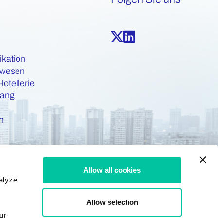
kation
swesen
Hotellerie
gang
n
Allow all cookies
alyze
Allow selection
ur