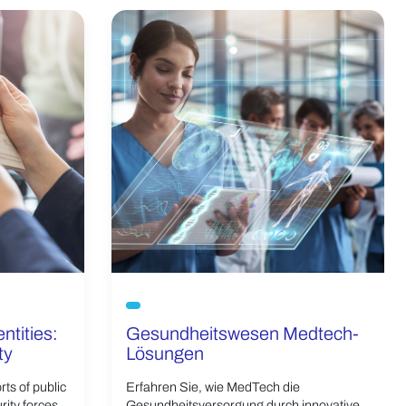
ntities:
Gesundheitswesen Medtech-
ty
Lösungen
ts of public
Erfahren Sie, wie MedTech die
rity forces,
Gesundheitsversorgung durch innovative