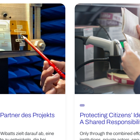
 Partner des Projekts
Protecting Citizens’ Ide
A Shared Responsibili
Wibatts zielt darauf ab, eine
Only through the combined effor
e zu entwickeln, die bei
institutions, private actors, secu