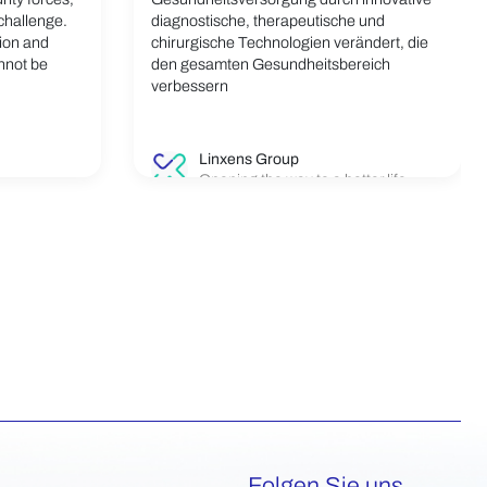
 challenge.
diagnostische, therapeutische und
tion and
chirurgische Technologien verändert, die
annot be
den gesamten Gesundheitsbereich
verbessern
Linxens Group
Opening the way to a better life.
Folgen Sie uns