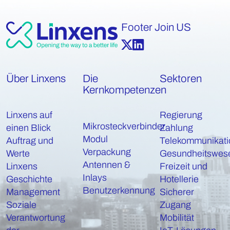
Footer Join US
Über Linxens
Die
Sektoren
Kernkompetenzen
Linxens auf
Regierung
Mikrosteckverbinder
einen Blick
Zahlung
Modul
Auftrag und
Telekommunikati
Verpackung
Werte
Gesundheitswes
Antennen &
Linxens
Freizeit und
Inlays
Geschichte
Hotellerie
Benutzerkennung
Management
Sicherer
Soziale
Zugang
Verantwortung
Mobilität