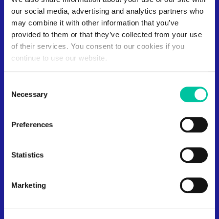
our social media, advertising and analytics partners who
may combine it with other information that you’ve
provided to them or that they’ve collected from your use
Microconnecteurs
of their services. You consent to our cookies if you
continue to use our website.
Linxens propose des solutions de connections
innovantes qui répondent à toutes les applications
Consent
électroniques du quotidien, gâce à ses
Necessary
Selection
microconnecteurs d'une fiabilité sans égal.
Preferences
Antennes et inlays
Statistics
Une gamme complète d'antennes et d'inlays qui
garantissent des performances et une fiabilité
Marketing
supérieures pour la production en grand volume de
composants pour les applications RFID.