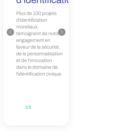
numérique
Plus de 100 projets
Faciliter les
d'identification
interactions
mondiaux
en ligne
témoignent de notre
sécurisées et
engagement en
l'accès aux
faveur de la sécurité,
services
de la personnalisation
publics grâce
et de l'innovation
à des
dans le domaine de
solutions
l'identification civique.
d'identification
numérique.
1
/
3