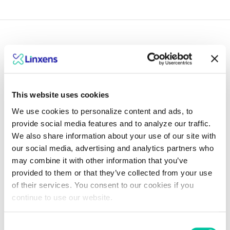
Garder une longueur
This website uses cookies
d'avance avec les avis
We use cookies to personalize content and ads, to
de nos experts
provide social media features and to analyze our traffic.
We also share information about your use of our site with
our social media, advertising and analytics partners who
Explore insights
may combine it with other information that you’ve
provided to them or that they’ve collected from your use
of their services. You consent to our cookies if you
continue to use our website.
Consent