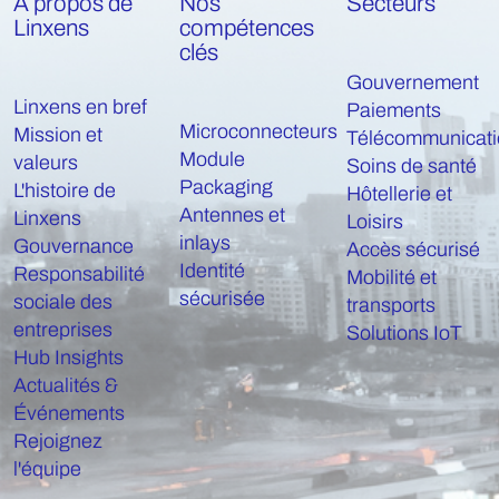
À propos de
Nos
Secteurs
Linxens
compétences
clés
Gouvernement
Linxens en bref
Paiements
Microconnecteurs
Mission et
Télécommunicati
Module
valeurs
Soins de santé
Packaging
L'histoire de
Hôtellerie et
Antennes et
Linxens
Loisirs
inlays
Gouvernance
Accès sécurisé
Identité
Responsabilité
Mobilité et
sécurisée
sociale des
transports
entreprises
Solutions IoT
Hub Insights
Actualités &
Événements
Rejoignez
l'équipe