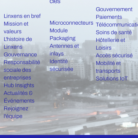
clés
Gouvernement
Linxens en bref
Paiements
Microconnecteurs
Mission et
Télécommunicati
Module
valeurs
Soins de santé
Packaging
L'histoire de
Hôtellerie et
Antennes et
Linxens
Loisirs
inlays
Gouvernance
Accès sécurisé
Identité
Responsabilité
Mobilité et
sécurisée
sociale des
transports
entreprises
Solutions IoT
Hub Insights
Actualités &
Événements
Rejoignez
l'équipe