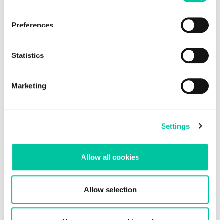
Preferences
Statistics
Marketing
Linxens, partenaire du projet Wibatts
Settings
Le projet Wibatts vise à développer une étiquette RFID qui se
dégrade si les critères de température de la chaîne du froid ne
sont pas respectés.
Allow all cookies
Allow selection
Sébastien Chicou
IoT Project Senior Manager