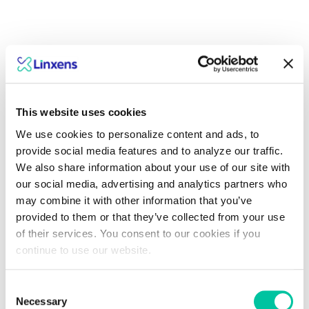
Garder une longueur
d'avance avec les avis
This website uses cookies
de nos experts
We use cookies to personalize content and ads, to
provide social media features and to analyze our traffic.
We also share information about your use of our site with
Explore insights
our social media, advertising and analytics partners who
may combine it with other information that you’ve
provided to them or that they’ve collected from your use
of their services. You consent to our cookies if you
continue to use our website.
Consent
Necessary
Selection