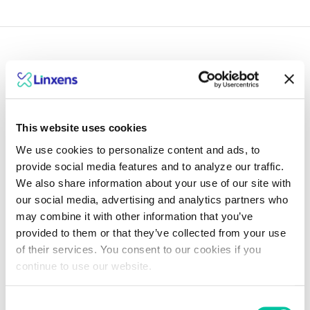
Garder une longueur
This website uses cookies
d'avance avec les avis
We use cookies to personalize content and ads, to
de nos experts
provide social media features and to analyze our traffic.
We also share information about your use of our site with
our social media, advertising and analytics partners who
Explore insights
may combine it with other information that you’ve
provided to them or that they’ve collected from your use
of their services. You consent to our cookies if you
continue to use our website.
Consent