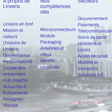
À propos de
Nos
Secteurs
Linxens
compétences
clés
Gouvernement
Linxens en bref
Paiements
Microconnecteurs
Mission et
Télécommunicati
Module
valeurs
Soins de santé
Packaging
L'histoire de
Hôtellerie et
Antennes et
Linxens
Loisirs
inlays
Gouvernance
Accès sécurisé
Identité
Responsabilité
Mobilité et
sécurisée
sociale des
transports
entreprises
Solutions IoT
Hub Insights
Actualités &
Événements
Rejoignez
l'équipe