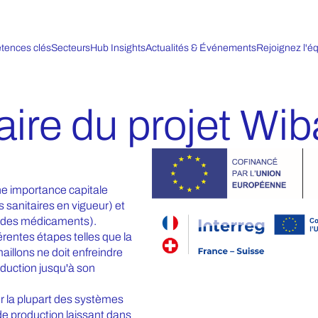
tences clés
Secteurs
Hub Insights
Actualités & Événements
Rejoignez l'é
aire du projet Wib
une importance capitale
 sanitaires en vigueur) et
e des médicaments).
férentes étapes telles que la
maillons ne doit enfreindre
roduction jusqu'à son
r la plupart des systèmes
de production laissant dans