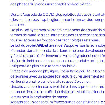
des phases du processus complet non-couvertes.
Durant l'épisode du COVID, des palettes de vaccins ont ét
elles sont restées trop longtemps sur le tarmac des aérop
adaptée.
De plus, les systèmes existants présentent des couts de 
termes de matériels et d'infrastructures et nécessitent des
tous les acteurs en fonction des technologies retenues.
Le but du
projet Wibatts
est de s'appuyer sur la technol
répandue dans le monde de la logistique pour développer 
grâce à des procédés innovants va se dégrader si les critè
chaîne du froid ne sont pas respectés et produire un indica
l'étiquette en plus de la rendre non lisible.
Grâce à ce procédé physique, il sera facile pour tous les ac
déterminer avec un appareil de lecture ou visuellement en 
vérifier si la chaîne du froid a été respectée ou non.
Linxens va apporter son savoir-faire dans la production indu
proposer des solutions d'industrialisation viables en fonct
retenu pour la production de masse.
Wibatts est un consortium franco-suisse construit dans le