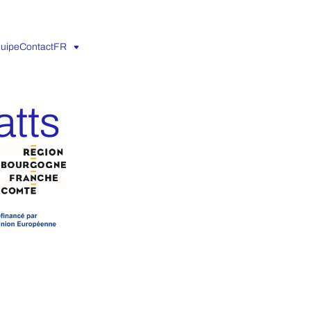
quipe
Contact
FR
atts