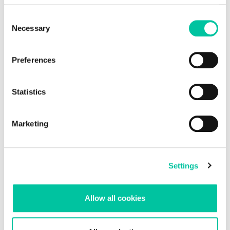
Consent
Necessary
Selection
Preferences
Statistics
Marketing
Settings
Linxens, partenaire du projet Wibatts
Allow all cookies
Le projet Wibatts vise à développer une étiquette RFID qui se
dégrade si les critères de température de la chaîne du froid ne
sont pas respectés.