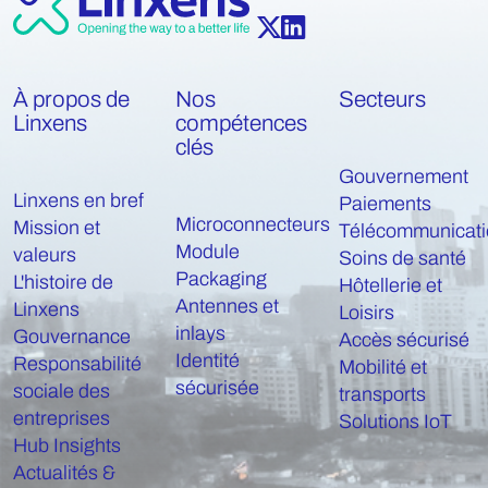
À propos de
Nos
Secteurs
Linxens
compétences
clés
Gouvernement
Linxens en bref
Paiements
Microconnecteurs
Mission et
Télécommunicati
Module
valeurs
Soins de santé
Packaging
L'histoire de
Hôtellerie et
Antennes et
Linxens
Loisirs
inlays
Gouvernance
Accès sécurisé
Identité
Responsabilité
Mobilité et
sécurisée
sociale des
transports
entreprises
Solutions IoT
Hub Insights
Actualités &