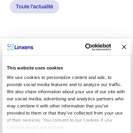
Toute l'actualité
This website uses cookies
Garder une longueur
We use cookies to personalize content and ads, to
d'avance avec les avis
provide social media features and to analyze our traffic.
We also share information about your use of our site with
de nos experts
our social media, advertising and analytics partners who
may combine it with other information that you’ve
provided to them or that they’ve collected from your use
Explore insights
of their services. You consent to our cookies if you
continue to use our website.